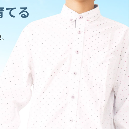
育てる
標。
、