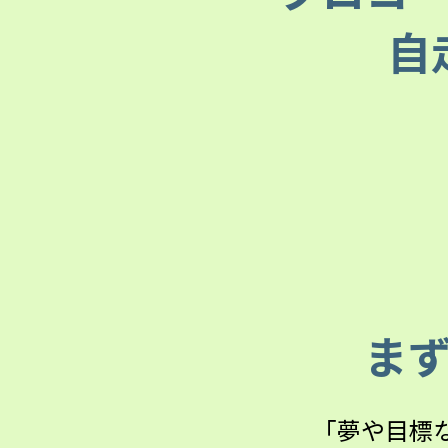
自
ま
「夢や目標